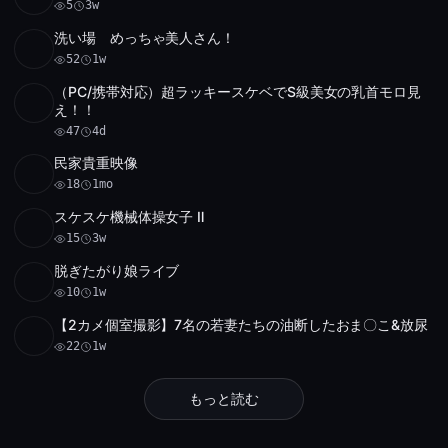
5
3w
洗い場 めっちゃ美人さん！
SD
52
4:19
52
1w
（PC/携帯対応）超ラッキースケベでS級美女の乳首モロ見
SD
47
1:34
え！！
47
4d
民家貴重映像
SD
18
3:05
18
1mo
スケスケ機械体操女子 Ⅱ
SD
15
29:05
15
3w
脱ぎたがり娘ライブ
SD
アーカイブ 1 件
10
18:28
10
1w
【2カメ個室撮影】7名の若妻たちの油断したおま〇こ&放尿
HD
22
18:30
22
1w
もっと読む