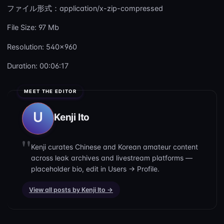
ファイル形式：application/x-zip-compressed
File Size: 97 Mb
Resolution: 540×960
Duration: 00:06:17
Kenji Ito
Kenji curates Chinese and Korean amateur content
across leak archives and livestream platforms —
placeholder bio, edit in Users → Profile.
View all posts by Kenji Ito →