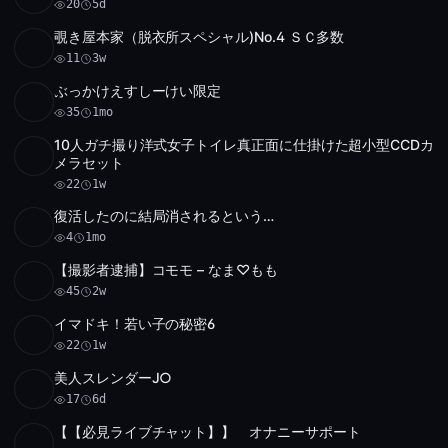
20
5d
覗き屋本家（脱衣所スペシャル)No.4 ＳＣ多数
SD
11
1:28:28
11
3w
ぶっかけえすしーけい限定
HD
35
25:23
35
1mo
10人ガチ撮り洋式女子トイレ真正面に仕掛けた超小型CCDカ
SD
22
8:23
メラセット
22
1w
復活したのに結局消されるという…
HD
アーカイブ 1 件
10:05
4
1mo
【撮影者逮捕】コモモ – なま♡もも
HD
45
59:00
45
2w
イマドキ！若い子の秘密6
Full HD
22
16:41
22
1w
美人スレンダーJ○
SD
17
41:56
17
6d
【【必見ライブチャット】】 オナニーサポート
HD
5
5:46