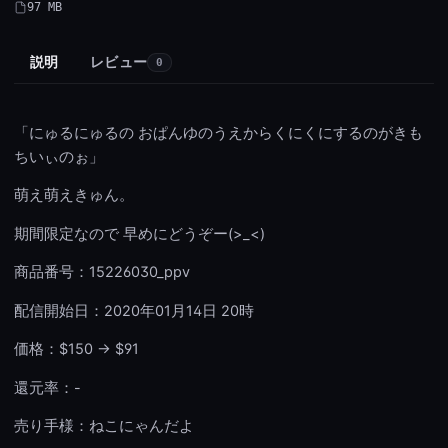
97 MB
説明
レビュー
0
「にゅるにゅるの おぱんゆのうえからくにくにするのがきも
ちいぃのぉ」
萌え萌えきゅん。
期間限定なので 早めにどうぞー(>_<)
商品番号：15226030_ppv
配信開始日：2020年01月14日 20時
価格：$150 → $91
還元率：-
売り手様：ねこにゃんだよ