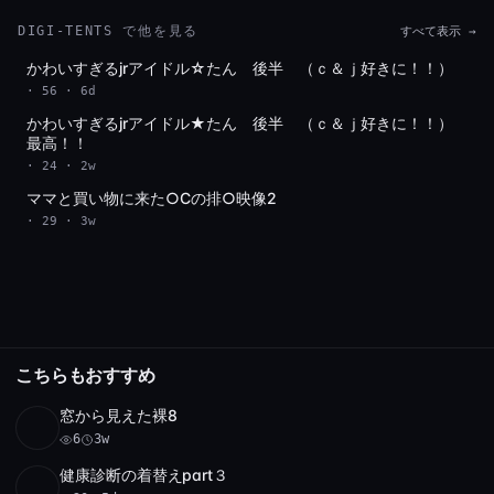
DIGI-TENTS で他を見る
すべて表示 →
かわいすぎるjrアイドル☆たん 後半 （ｃ＆ｊ好きに！！）
Full HD
· 56 · 6d
かわいすぎるjrアイドル★たん 後半 （ｃ＆ｊ好きに！！）
Full HD
最高！！
· 24 · 2w
ママと買い物に来た○Cの排○映像2
SD
· 29 · 3w
こちらもおすすめ
窓から見えた裸8
SD
6
12:14
6
3w
健康診断の着替えpart３
SD
20
3:37