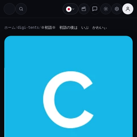
ホーム
/
digi-tents
/
※初詣※ 初詣の後は いぷ かわいぃ