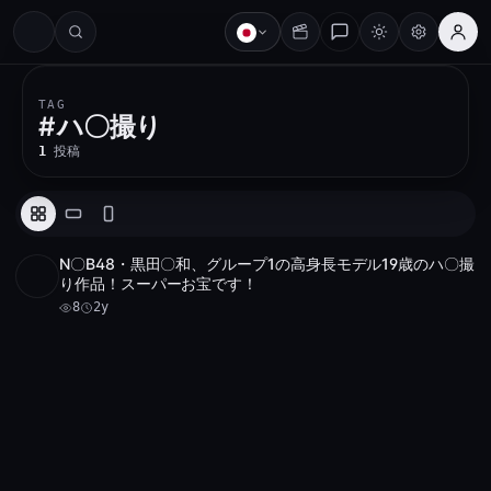
#
TAG
#
ハ〇撮り
1
投稿
N〇B48・黒田〇和、グループ1の高身長モデル19歳のハ〇撮
アーカイブ 1 件
8
り作品！スーパーお宝です！
8
2y