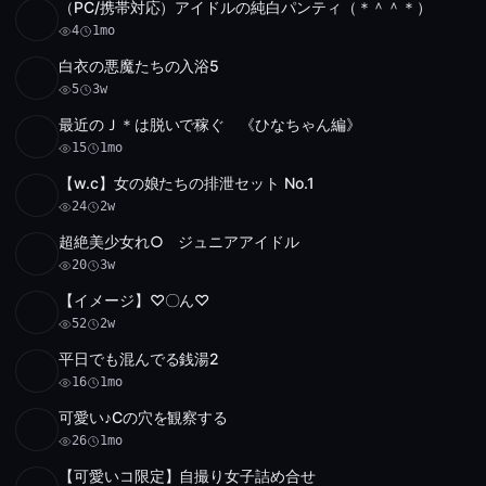
（PC/携帯対応）アイドルの純白パンティ（＊＾＾＊）
Full HD
4
2:24
4
1mo
白衣の悪魔たちの入浴5
SD
5
13:10
5
3w
最近のＪ＊は脱いで稼ぐ 《ひなちゃん編》
SD
アーカイブ 1 件
8:41
15
1mo
【w.c】女の娘たちの排泄セット No.1
HD
24
42:06
24
2w
超絶美少女れ○ ジュニアアイドル
SD
20
1:04:46
20
3w
【イメージ】♡〇ん♡
SD
52
50:06
52
2w
平日でも混んでる銭湯2
SD
16
23:12
16
1mo
可愛い♪Cの穴を観察する
SD
26
23:31
26
1mo
【可愛いコ限定】自撮り女子詰め合せ