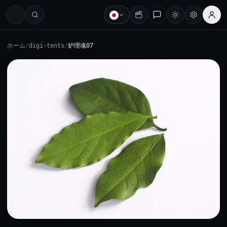
ホーム
/
digi-tents
/
炉理魂07