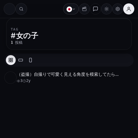
#
TAG
#
女の子
1
投稿
（盗撮）自撮りで可愛く見える角度を模索してたら…
アーカイブ 1 件
3
3
2y